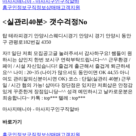
마사지매니아 - 마사지구인구직알바
홈
구인정보
구직정보
샵매매
고객지원
<실관리40분> 갯수걱정No
탑 테라피
경기 안양시
스웨디시
경기 안양시 경기 안양시 동안
구 관평로182번길 43
50
자!! 일단 저희 모집공고글 눌러주셔서 감사하구요! 쌤들이 원
하시는 샵인지 한번 보시구 연락부탁드립니다~^^ 근무환경 /
페이 / 시설 자신있습니다! 즐겁게 출근해서 즐겁게 퇴근하세
요^^ 나이 : 20~35 (나이가 많으셔도 동안이면 OK 44,55 아니
여도 관리잘되신분이시면 OK) 코스 : 단일(실관리 40분) 근무
일 / 시간 협의 가능! 샵마다 장단점은 있지만 저희샵은 안정감
있게 꾸준한게 장점입니당~^^ 성격 예민하시고 날카로운분은
죄송합니다~ 카톡 : top*** 텔레 : top***
마사지매니아 - 마사지구인구직알바
바로가기
홈
구인정보
구직정보
샵매매
고객지원