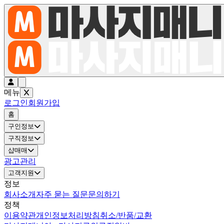
메뉴
로그인
회원가입
홈
구인정보
구직정보
샵매매
광고관리
고객지원
정보
회사소개
자주 묻는 질문
문의하기
정책
이용약관
개인정보처리방침
취소/반품/교환