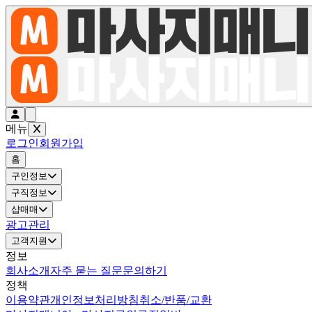
메뉴
로그인
회원가입
홈
구인정보
구직정보
샵매매
광고관리
고객지원
정보
회사소개
자주 묻는 질문
문의하기
정책
이용약관
개인정보처리방침
취소/반품/교환