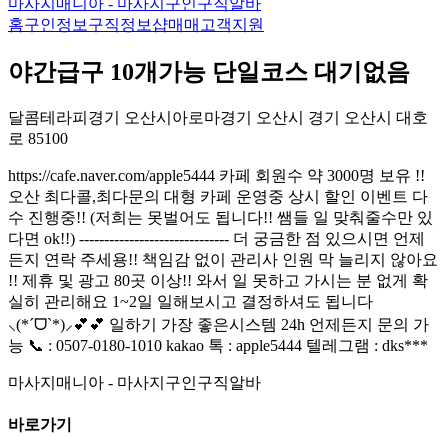
마사지매니아 - 마사지구인구직알바
홈
구인정보
구직정보
샵매매
고객지원
야간급구 10개가능 단일코스 대기없음
달콤테라피
경기 오산시
아로마
경기 오산시 경기 오산시 대호
로 85
100
https://cafe.naver.com/apple5444 카페 회원수 약 3000명 보유 !!
오산 최다콜,최다문의 대형 카페 운영중 상시 할인 이벤트 다
수 진행중!! (저희는 못벌어도 됩니다!! 쌤들 일 맞춰줄수만 있
다면 ok!!) ------------------------------ 더 궁금한 점 있으시면 언제
든지 연락 주세용!! 책임감 없이 관리사 인원 막 늘리지 않아요
!! 제휴 및 광고 80곳 이상!! 와서 일 못하고 가시는 분 없게 확
실히 관리해요 1~2일 일해보시고 결정하셔도 됩니다
⸜(*ˊᗜˋ*)⸝💕💕 일하기 가장 좋은시스템 24h 언제든지 문의 가
능 📞 : 0507-0180-1010 kakao 톡 : apple5444 텔레그램 : dks***
마사지매니아 - 마사지구인구직알바
바로가기