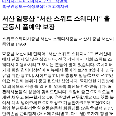
마사지매니아 - 마사지구인구직알바
홈
구인정보
구직정보
샵매매
고객지원
서산 일등샵 "서산 스위트 스웨디시" 출
근동시 풀예약 보장
스위트스웨디시
충남 서산시
스웨디시
충남 서산시 충남 서산시
중앙로 149
50
💛충남 서산시내 탑티어 "서산 스위트 스웨디시"💛 🚨서산내
에서 단골 제일 많은 샵입니다. 전국 각지에서 저희 스위트 스
웨디시 이용하시려고 오시는 분들이 많이 있습니다. 💏네이버
카페 회원 천명이상💏이며 뉴페시 풀예약 보장!!!!입니다. 신규
유입 위한 광고비, 사이트광고비도 충청도 일등😍으로 쓰고있
어요 🚨진짜 분위기 좋고 편안한 샵입니다. 💛편안한 개인방에
일 외적으로 신경 쓸 일 전혀 없도록 최선을 다하겠습니다. 🚨
관리사분들의 성향에 맞춰드립니다! 💛알바출근 OK 💛오늘 5
개만 채우고 퇴근할게요 OK 💛주말만 근무할게요 OK 💛콜 붙
여서 계속 넣어주세요 OK 💛상주 가능한가요? 무조건OK 대
환영 💙근무환경💙 💛순둥순둥한 회원님들 많음 💛블랙,진상,
만취손님 관리철저 (애초에 가려받고, 다 보냄) 💛가게 청결 💛