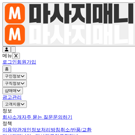
메뉴
로그인
회원가입
홈
구인정보
구직정보
샵매매
광고관리
고객지원
정보
회사소개
자주 묻는 질문
문의하기
정책
이용약관
개인정보처리방침
취소/반품/교환