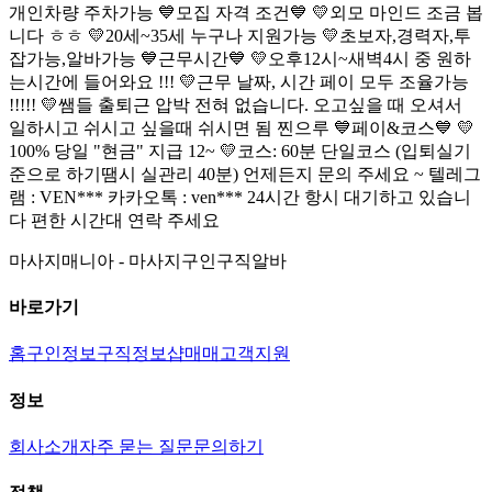
개인차량 주차가능 💙모집 자격 조건💙 💛외모 마인드 조금 봅
니다 ㅎㅎ 💛20세~35세 누구나 지원가능 💛초보자,경력자,투
잡가능,알바가능 💙근무시간💙 💛오후12시~새벽4시 중 원하
는시간에 들어와요 !!! 💛근무 날짜, 시간 페이 모두 조율가능
!!!!! 💛쌤들 출퇴근 압박 전혀 없습니다. 오고싶을 때 오셔서
일하시고 쉬시고 싶을때 쉬시면 됨 찐으루 💙페이&코스💙 💛
100% 당일 "현금" 지급 12~ 💛코스: 60분 단일코스 (입퇴실기
준으로 하기땜시 실관리 40분) 언제든지 문의 주세요 ~ 텔레그
램 : VEN*** 카카오톡 : ven*** 24시간 항시 대기하고 있습니
다 편한 시간대 연락 주세요
마사지매니아 - 마사지구인구직알바
바로가기
홈
구인정보
구직정보
샵매매
고객지원
정보
회사소개
자주 묻는 질문
문의하기