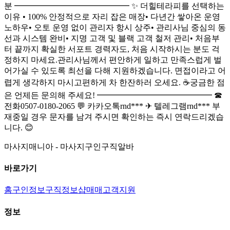
분 ━━━━━━━━━━━━━━ ✨ 더힐테라피를 선택하는
이유 • 100% 안정적으로 자리 잡은 매장• 다년간 쌓아온 운영
노하우• 오토 운영 없이 관리자 항시 상주• 관리사님 중심의 동
선과 시스템 완비• 지명 고객 및 블랙 고객 철저 관리• 처음부
터 끝까지 확실한 서포트 경력자도, 처음 시작하시는 분도 걱
정하지 마세요.관리사님께서 편안하게 일하고 만족스럽게 벌
어가실 수 있도록 최선을 다해 지원하겠습니다. 면접이라고 어
렵게 생각하지 마시고편하게 차 한잔하러 오세요. ☕궁금한 점
은 언제든 문의해 주세요! ━━━━━━━━━━━━━━ ☎
전화0507-0180-2065 💬 카카오톡rnd*** ✈ 텔레그램rnd*** 부
재중일 경우 문자를 남겨 주시면 확인하는 즉시 연락드리겠습
니다. 😊
마사지매니아 - 마사지구인구직알바
바로가기
홈
구인정보
구직정보
샵매매
고객지원
정보