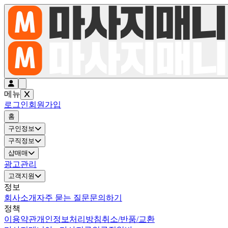
메뉴
로그인
회원가입
홈
구인정보
구직정보
샵매매
광고관리
고객지원
정보
회사소개
자주 묻는 질문
문의하기
정책
이용약관
개인정보처리방침
취소/반품/교환