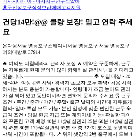
마사지매니아 - 마사지구인구직알바
홈
구인정보
구직정보
샵매매
고객지원
건당14만!@@ 콜량 보장! 믿고 연락 주세
요
온다움
서울 영등포구
스웨디시
서울 영등포구 서울 영등포구
여의대방로 379
14
🔥 여의도 더힐테라피 관리사 모집 🔥 예약은 꾸준하게, 근무
는 자유롭게!현재 문의가 많아 함께하실 관리사님을 기다리고
있습니다. ━━━━━━━━━━━━━━ 🌟 모집 대상 • 20
세~40세 여성 관리사님• 경력자·초보자 모두 환영• 처음 시작
하시는 분도 충분히 가능합니다• 연령대가 조금 높아도 관리
가 잘 되어 있고 동안이시라면 편하게 문의해 주세요 ⏰ 근무
조건 • 주간 / 중간 / 야간 / 주말• 출근 날짜와 시간대 자유롭게
협의• 알바·투잡 모두 가능• 본인 일정에 맞춘 편안한 근무 💎
급여 조건 • 당일 현금 지급 또는 계좌이체 가능• 확실한 페이
와 꾸준한 고객 배정 40분 11@@실관리 25분 60분 14@@실관
리 45분 80분 17@@실관리 65분 ※ 총 3가지 코스로 운영되며
샤워 시간이 포함됩니다. 📍 위치 샛강역 2번 출구에서 도보 4